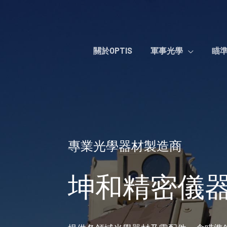
Skip
to
content
關於OPTIS
軍事光學
瞄
專業光學器材製造商
坤和精密儀