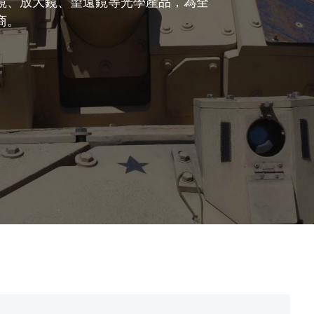
鏡、放大鏡、望遠鏡等光學產品，為全
商。