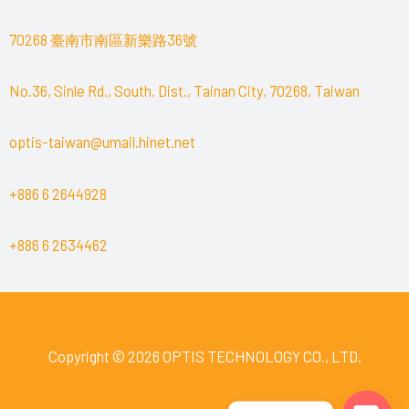
70268 臺南市南區新樂路36號
No.36, Sinle Rd., South. Dist., Tainan City, 70268, Taiwan
optis-taiwan@umail.hinet.net
+886 6 2644928
+886 6 2634462
Copyright © 2026 OPTIS TECHNOLOGY CO., LTD.