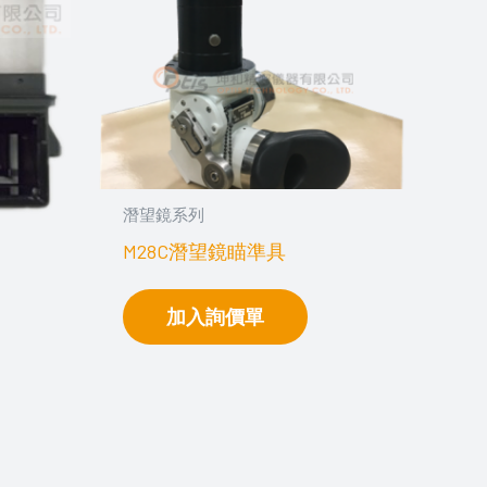
潛望鏡系列
M28C潛望鏡瞄準具
加入詢價單