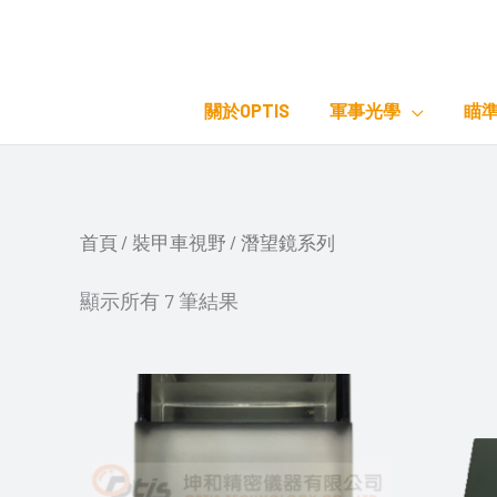
Skip
to
content
關於OPTIS
軍事光學
瞄
首頁
/
裝甲車視野
/ 潛望鏡系列
顯示所有 7 筆結果