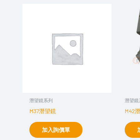
潛望鏡系列
潛望鏡
M37潛望鏡
M42
加入詢價單