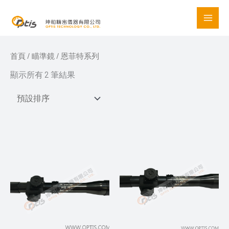
Skip
to
content
首頁
/
瞄準鏡
/ 恩菲特系列
顯示所有 2 筆結果