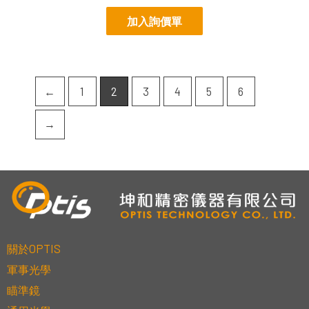
加入詢價單
←
1
2
3
4
5
6
→
關於OPTIS
軍事光學
瞄準鏡