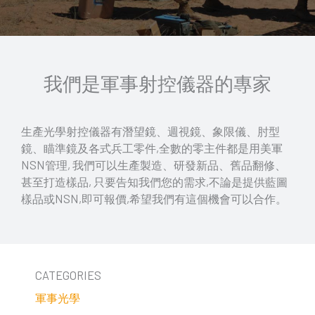
我們是軍事射控儀器的專家
生產光學射控儀器有潛望鏡、週視鏡、象限儀、肘型
鏡、瞄準鏡及各式兵工零件,全數的零主件都是用美軍
NSN管理, 我們可以生產製造、研發新品、舊品翻修、
甚至打造樣品, 只要告知我們您的需求,不論是提供藍圖
樣品或NSN,即可報價,希望我們有這個機會可以合作。
CATEGORIES
軍事光學