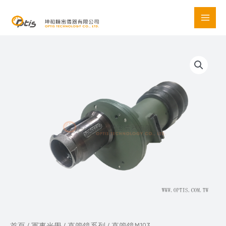
Skip
to
content
直
管
鏡
M103
數
量
首頁
/
軍事光學
/
直管鏡系列
/ 直管鏡M103