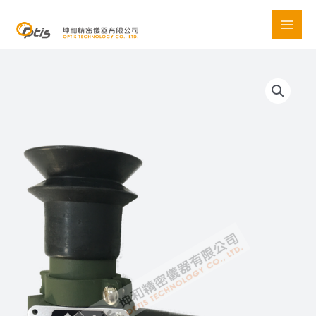
Skip
to
content
肘
型
鏡：
M92
系
列
數
量