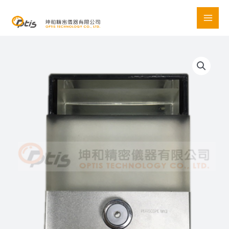
Skip
to
content
M13
潛
望
鏡
數
量