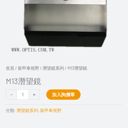
首頁
/
裝甲車視野
/
潛望鏡系列
/ M13潛望鏡
M13潛望鏡
-
+
加入詢價單
分類:
潛望鏡系列
,
裝甲車視野