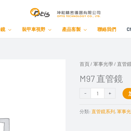
準鏡
裝甲車視野
產品客製
聯絡我們
C
M97
首頁
/
軍事光學
/
直管
直
M97 直管鏡
管
鏡
-
+
數
分類:
直管鏡系列
,
軍事光
量