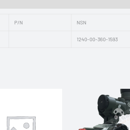
P/N
NSN
1240-00-360-1593